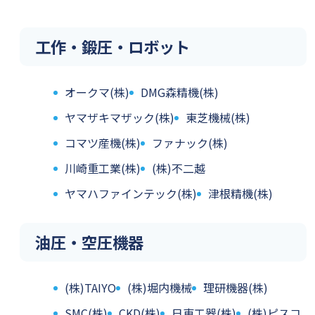
工作・鍛圧・ロボット
オークマ(株)
DMG森精機(株)
ヤマザキマザック(株)
東芝機械(株)
コマツ産機(株)
ファナック(株)
川崎重工業(株)
(株)不二越
ヤマハファインテック(株)
津根精機(株)
油圧・空圧機器
(株)TAIYO
(株)堀内機械
理研機器(株)
SMC(株)
CKD(株)
日東工器(株)
(株)ピスコ